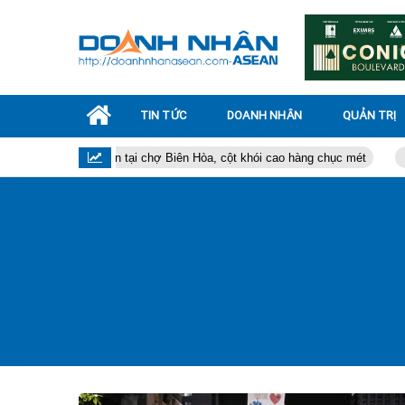
TIN TỨC
DOANH NHÂN
QUẢN TRỊ
Cháy lớn tại chợ Biên Hòa, cột khói cao hàng chục mét