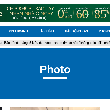
KINH DOANH
TÀI CHÍNH
BẤT ĐỘNG SẢN
PHONG
Bác sĩ nói thẳng: 5 kiểu tắm vào mùa hè tim và não "không chịu nổi", nhiều
Photo