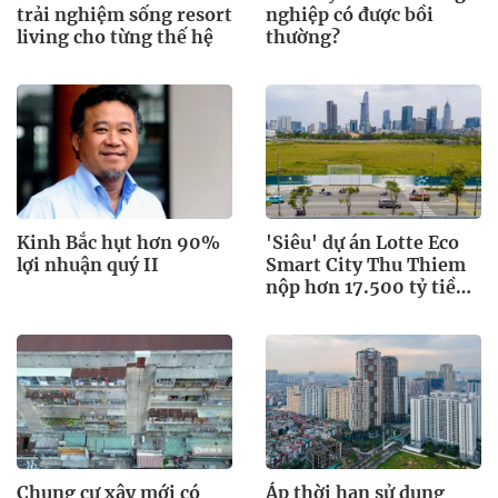
trải nghiệm sống resort
nghiệp có được bồi
living cho từng thế hệ
thường?
Kinh Bắc hụt hơn 90%
'Siêu' dự án Lotte Eco
lợi nhuận quý II
Smart City Thu Thiem
nộp hơn 17.500 tỷ tiền
đất
Chung cư xây mới có
Áp thời hạn sử dụng