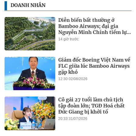
DOANH NHÂN
Diễn biến bất thường ở
Bamboo Airways; đại gia
Nguyễn Minh Chính tiềm lực
ra sao?
14 giờ trước
Giám đốc Boeing Việt Nam về
FLC giữa lúc Bamboo Airways
gặp khó
12:30 02/08/2026
Cô gái 27 tuổi làm chủ tịch
tập đoàn lớn; TGĐ Hoá chất
Đức Giang bị khởi tố
20:33 31/07/2026