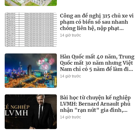
Công an đề nghị 315 chủ xe vi
phạm có biển số sau nhanh
chóng liên hệ, nộp phạt
nguội theo Nghị định 168
14 giờ trước
Hàn Quốc mất 40 năm, Trung
Quốc mất 30 năm nhưng Việt
Nam chỉ có 5 năm để làm điều
này
14 giờ trước
Bài học từ chuyện kế nghiệp
LVMH: Bernard Arnault phủ
nhận "rạn nứt" gia đình,
nhưng báo cáo tài chính của
14 giờ trước
chính công ty lại kể chuyện
khác