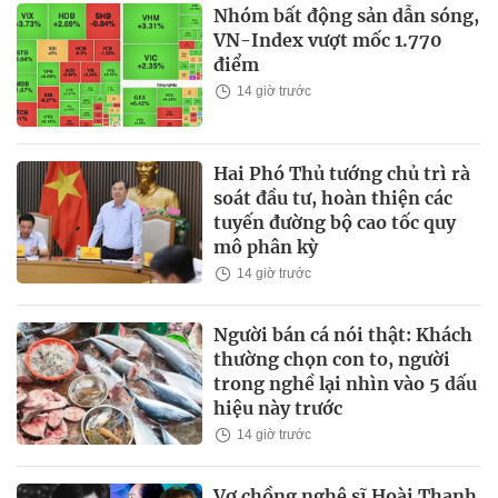
Nhóm bất động sản dẫn sóng,
VN-Index vượt mốc 1.770
điểm
14 giờ trước
Hai Phó Thủ tướng chủ trì rà
soát đầu tư, hoàn thiện các
tuyến đường bộ cao tốc quy
mô phân kỳ
14 giờ trước
Người bán cá nói thật: Khách
thường chọn con to, người
trong nghề lại nhìn vào 5 dấu
hiệu này trước
14 giờ trước
Vợ chồng nghệ sĩ Hoài Thanh