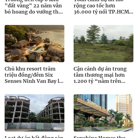
"đất vàng" 22 năm vẫn
rộng cao tốc hơn
bỏ hoang do vướng thủ
36.000 tỷ nối TP.HCM
tục đất đai
và miền Tây
Chủ khu resort trăm
Cận cảnh dự án trung
triệu đồng/đêm Six
tâm thương mại hơn
Senses Ninh Van Bay lãi
1.200 tỷ “nằm trên
lớn
giấy” ở Hà Tĩnh
Loạt dự án bất động sản
Sunshine Homes thu