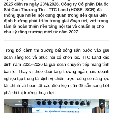
2025 diễn ra ngày 23/4/2026, Công ty Cổ phần Địa ốc
Sài Gòn Thương Tín - TTC Land (HOSE: SCR) đã
thông qua nhiều nội dung quan trọng liên quan đến
định hướng phát triển trong giai đoạn tới, với trọng
tâm là hoàn thiện nền tảng nội tại và chuẩn bị cho
chu kỳ tăng trưởng mới từ năm 2027.
Trong bối cảnh thị trường bất động sản bước vào giai
đoạn sàng lọc và phục hồi có chọn lọc, TTC Land xác
định năm 2025–2026 là giai đoạn chuyển tiếp mang tính
bản lề. Thay vì theo đuổi tăng trưởng ngắn hạn, doanh
nghiệp tập trung tái định vị chiến lược, củng cố năng lực
tài chính và hoàn tất các điều kiện cần để sẵn sàng bứt
phá khi thị trường thuận lợi.