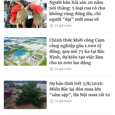
Người bán hải sản 20 năm
nói thẳng: 5 loại cua có cho
không cũng đừng lấy, chỉ
người "dại" mới mua về
14 giờ trước
Chính thức khởi công Cụm
công nghiệp gần 1.000 tỷ
đồng, quy mô 75 ha tại Bắc
Ninh, dự kiến tạo việc làm
cho 10.000 lao động
14 giờ trước
Dự báo thời tiết 5/8/2026:
Miền Bắc lại đón mưa lớn
"sầm sập", Hà Nội mưa rất to
14 giờ trước