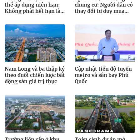
thể áp dụng niên hạn:
chung cư: Người dân có
Không phải hết hạn là
thay đổi tư duy mua
mất nhà
nhà?
Nam Long và ba thập kỷ
Cập nhật tiến độ tuyến
theo đuổi chiến lược bất
metro và sân bay Phú
động sản giá trị thực
Quốc
Trường liên cấp ở khu
Toàn cảnh dự án mở