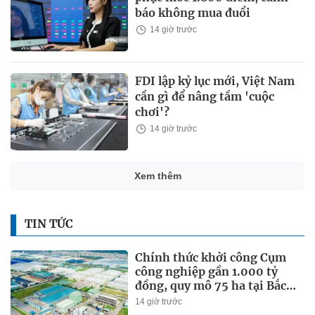
báo không mua đuổi
14 giờ trước
FDI lập kỷ lục mới, Việt Nam
cần gì để nâng tầm 'cuộc
chơi'?
14 giờ trước
Xem thêm
TIN TỨC
Chính thức khởi công Cụm
công nghiệp gần 1.000 tỷ
đồng, quy mô 75 ha tại Bắc
Ninh, dự kiến tạo việc làm
14 giờ trước
cho 10.000 lao động