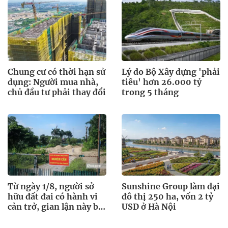
Chung cư có thời hạn sử
Lý do Bộ Xây dựng 'phải
dụng: Người mua nhà,
tiêu' hơn 26.000 tỷ
chủ đầu tư phải thay đổi
trong 5 tháng
Từ ngày 1/8, người sở
Sunshine Group làm đại
hữu đất đai có hành vi
đô thị 250 ha, vốn 2 tỷ
cản trở, gian lận này bị
USD ở Hà Nội
xử phạt đến 10 triệu
đồng