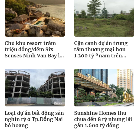
Chủ khu resort trăm
Cận cảnh dự án trung
triệu đồng/đêm Six
tâm thương mại hơn
Senses Ninh Van Bay lãi
1.200 tỷ “nằm trên
lớn
giấy” ở Hà Tĩnh
Loạt dự án bất động sản
Sunshine Homes thu
nghìn tỷ ở Tp.Đồng Nai
chưa đến 8 tỷ nhưng lãi
bỏ hoang
gần 1.600 tỷ đồng