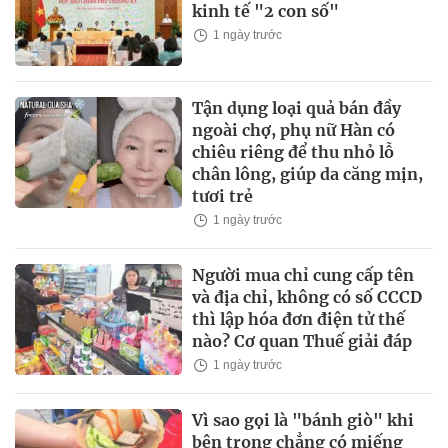
kinh tế "2 con số"
1 ngày trước
Tận dụng loại quả bán đầy
ngoài chợ, phụ nữ Hàn có
chiêu riêng để thu nhỏ lỗ
chân lông, giúp da căng mịn,
tươi trẻ
1 ngày trước
Người mua chỉ cung cấp tên
và địa chỉ, không có số CCCD
thì lập hóa đơn điện tử thế
nào? Cơ quan Thuế giải đáp
1 ngày trước
Vì sao gọi là "bánh giò" khi
bên trong chẳng có miếng