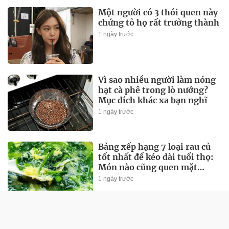
Một người có 3 thói quen này
chứng tỏ họ rất trưởng thành
1 ngày trước
Vì sao nhiều người làm nóng
hạt cà phê trong lò nướng?
Mục đích khác xa bạn nghĩ
1 ngày trước
Bảng xếp hạng 7 loại rau củ
tốt nhất để kéo dài tuổi thọ:
Món nào cũng quen mặt
ngoài chợ Việt!
1 ngày trước
Chủ cửa hàng hải sản 30 năm
nói thẳng: 4 loại ngao cho