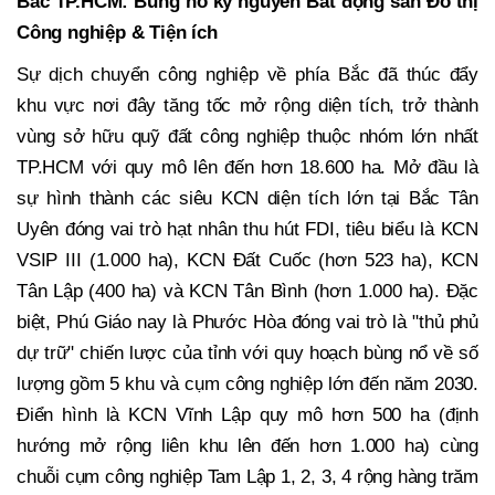
Bắc TP.HCM: Bùng nổ kỷ nguyên Bất động sản Đô thị
Công nghiệp & Tiện ích
Sự dịch chuyển công nghiệp về phía Bắc đã thúc đẩy
khu vực nơi đây tăng tốc mở rộng diện tích, trở thành
vùng sở hữu quỹ đất công nghiệp thuộc nhóm lớn nhất
TP.HCM với quy mô lên đến hơn 18.600 ha. Mở đầu là
sự hình thành các siêu KCN diện tích lớn tại Bắc Tân
Uyên đóng vai trò hạt nhân thu hút FDI, tiêu biểu là KCN
VSIP III (1.000 ha), KCN Đất Cuốc (hơn 523 ha), KCN
Tân Lập (400 ha) và KCN Tân Bình (hơn 1.000 ha). Đặc
biệt, Phú Giáo nay là Phước Hòa đóng vai trò là "thủ phủ
dự trữ" chiến lược của tỉnh với quy hoạch bùng nổ về số
lượng gồm 5 khu và cụm công nghiệp lớn đến năm 2030.
Điển hình là KCN Vĩnh Lập quy mô hơn 500 ha (định
hướng mở rộng liên khu lên đến hơn 1.000 ha) cùng
chuỗi cụm công nghiệp Tam Lập 1, 2, 3, 4 rộng hàng trăm