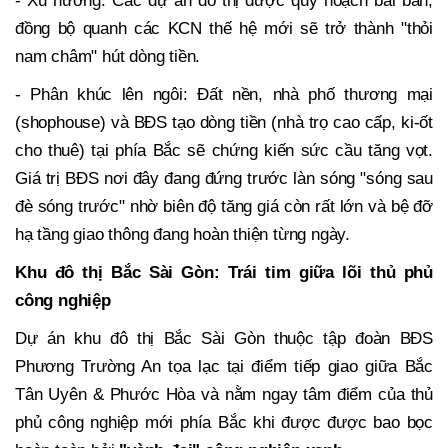
- Xu hướng: Các dự án đô thị được quy hoạch bài bản,
đồng bộ quanh các KCN thế hệ mới sẽ trở thành "thỏi
nam châm" hút dòng tiền.
- Phân khúc lên ngôi: Đất nền, nhà phố thương mại
(shophouse) và BĐS tạo dòng tiền (nhà trọ cao cấp, ki-ốt
cho thuê) tại phía Bắc sẽ chứng kiến sức cầu tăng vọt.
Giá trị BĐS nơi đây đang đứng trước làn sóng "sóng sau
đè sóng trước" nhờ biên độ tăng giá còn rất lớn và bệ đỡ
hạ tầng giao thông đang hoàn thiện từng ngày.
Khu đô thị Bắc Sài Gòn: Trái tim giữa lõi thủ phủ
công nghiệp
Dự án khu đô thị Bắc Sài Gòn thuộc tập đoàn BĐS
Phương Trường An tọa lạc tại điểm tiếp giao giữa Bắc
Tân Uyên & Phước Hòa và nằm ngay tâm điểm của thủ
phủ công nghiệp mới phía Bắc khi được được bao bọc