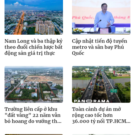
Nam Long và ba thập kỷ
Cập nhật tiến độ tuyến
theo đuổi chiến lược bất
metro và sân bay Phú
động sản giá trị thực
Quốc
Trường liên cấp ở khu
Toàn cảnh dự án mở
"đất vàng" 22 năm vẫn
rộng cao tốc hơn
bỏ hoang do vướng thủ
36.000 tỷ nối TP.HCM
tục đất đai
và miền Tây