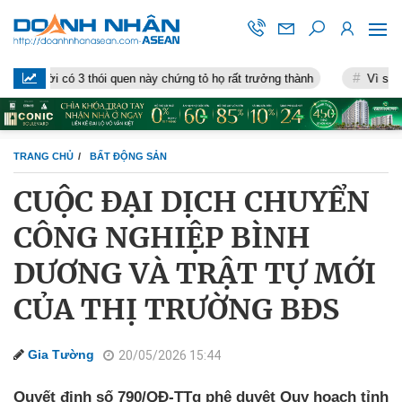
có 3 thói quen này chứng tỏ họ rất trưởng thành
Vì sao nhiều ngườ
TRANG CHỦ
BẤT ĐỘNG SẢN
CUỘC ĐẠI DỊCH CHUYỂN
CÔNG NGHIỆP BÌNH
DƯƠNG VÀ TRẬT TỰ MỚI
CỦA THỊ TRƯỜNG BĐS
Gia Tường
20/05/2026 15:44
Quyết định số 790/QĐ-TTg phê duyệt Quy hoạch tỉnh