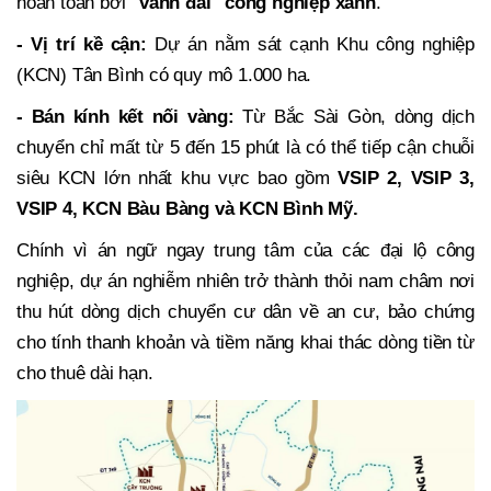
hoàn toàn bởi
"vành đai" công nghiệp xanh
.
- Vị trí kề cận:
Dự án nằm sát cạnh Khu công nghiệp
(KCN) Tân Bình có quy mô 1.000 ha.
- Bán kính kết nối vàng:
Từ Bắc Sài Gòn, dòng dịch
chuyển chỉ mất từ 5 đến 15 phút là có thể tiếp cận chuỗi
siêu KCN lớn nhất khu vực bao gồm
VSIP 2, VSIP 3,
VSIP 4, KCN Bàu Bàng và KCN Bình Mỹ.
Chính vì án ngữ ngay trung tâm của các đại lộ công
nghiệp, dự án nghiễm nhiên trở thành thỏi nam châm nơi
thu hút dòng dịch chuyển cư dân về an cư, bảo chứng
cho tính thanh khoản và tiềm năng khai thác dòng tiền từ
cho thuê dài hạn.