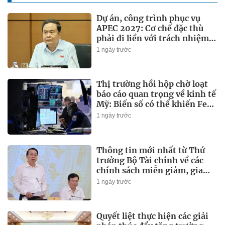
Dự án, công trình phục vụ
APEC 2027: Cơ chế đặc thù
phải đi liền với trách nhiệm
đặc biệt
1 ngày trước
Thị trường hồi hộp chờ loạt
báo cáo quan trọng về kinh tế
Mỹ: Biến số có thể khiến Fed
sớm tăng lãi suất
1 ngày trước
Thông tin mới nhất từ Thứ
trưởng Bộ Tài chính về các
chính sách miễn giảm, gia
hạn thuế, phí thời gian tới
1 ngày trước
Quyết liệt thực hiện các giải