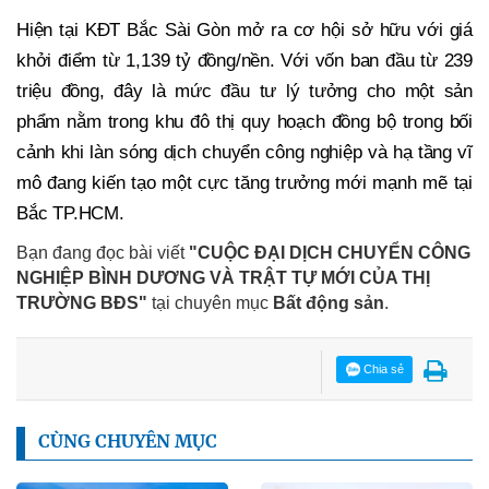
Hiện tại KĐT Bắc Sài Gòn mở ra cơ hội sở hữu với giá
khởi điểm từ 1,139 tỷ đồng/nền. Với vốn ban đầu từ 239
triệu đồng, đây là mức đầu tư lý tưởng cho một sản
phẩm nằm trong khu đô thị quy hoạch đồng bộ trong bối
cảnh khi làn sóng dịch chuyển công nghiệp và hạ tầng vĩ
mô đang kiến tạo một cực tăng trưởng mới mạnh mẽ tại
Bắc TP.HCM.
Bạn đang đọc bài viết
"CUỘC ĐẠI DỊCH CHUYỂN CÔNG
NGHIỆP BÌNH DƯƠNG VÀ TRẬT TỰ MỚI CỦA THỊ
TRƯỜNG BĐS"
tại chuyên mục
Bất động sản
.
Chia sẻ
CÙNG CHUYÊN MỤC