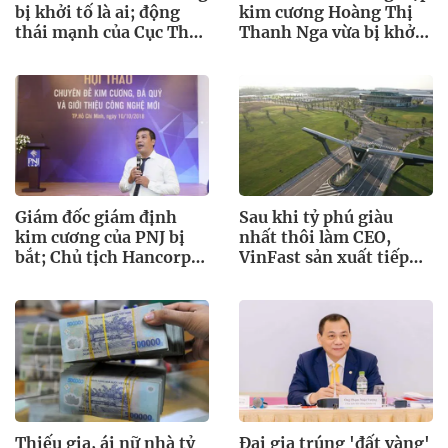
bị khởi tố là ai; động
kim cương Hoàng Thị
thái mạnh của Cục Thuế
Thanh Nga vừa bị khởi
với nửa triệu DN
tố là ai?
Giám đốc giám định
Sau khi tỷ phú giàu
kim cương của PNJ bị
nhất thôi làm CEO,
bắt; Chủ tịch Hancorp
VinFast sản xuất tiếp
bị đình chỉ
tục thay Chủ tịch
Thiếu gia, ái nữ nhà tỷ
Đại gia trúng 'đất vàng'