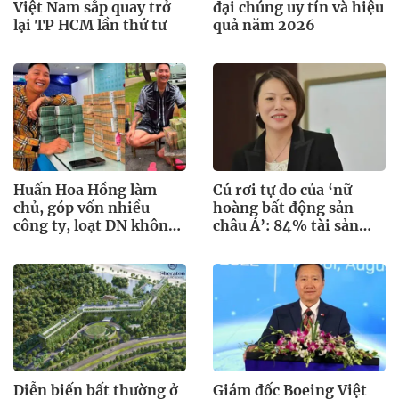
Việt Nam sắp quay trở
đại chúng uy tín và hiệu
lại TP HCM lần thứ tư
quả năm 2026
Huấn Hoa Hồng làm
Cú rơi tự do của ‘nữ
chủ, góp vốn nhiều
hoàng bất động sản
công ty, loạt DN không
châu Á’: 84% tài sản
hoạt động tại địa chỉ
bốc hơi
Diễn biến bất thường ở
Giám đốc Boeing Việt