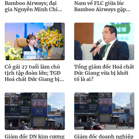
Bamboo Airways; đại
Nam về FLC giữa lúc
gia Nguyễn Minh Chính
Bamboo Airways gặp
tiềm lực ra sao?
khó
Cô gái 27 tuổi làm chủ
Tổng giám đốc Hoá chất
tịch tập đoàn lớn; TGĐ
Đức Giang vừa bị khởi
Hoá chất Đức Giang bị
tố là ai?
khởi tố
Giám đốc DN kim cương
Giám đốc doanh nghiệp