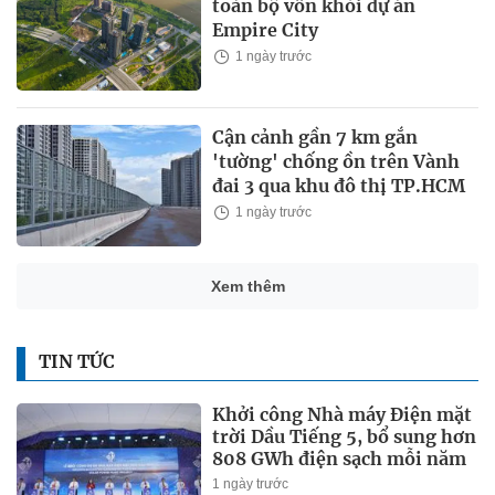
toàn bộ vốn khỏi dự án
Empire City
1 ngày trước
Cận cảnh gần 7 km gắn
'tường' chống ồn trên Vành
đai 3 qua khu đô thị TP.HCM
1 ngày trước
Xem thêm
TIN TỨC
Khởi công Nhà máy Điện mặt
trời Dầu Tiếng 5, bổ sung hơn
808 GWh điện sạch mỗi năm
1 ngày trước