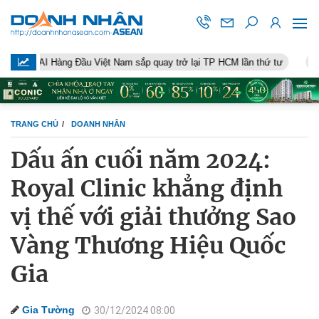
Hàng Đầu Việt Nam sắp quay trở lại TP HCM lần thứ tư
Cháy lớn tạ
TRANG CHỦ
DOANH NHÂN
Dấu ấn cuối năm 2024:
Royal Clinic khẳng định
vị thế với giải thưởng Sao
Vàng Thương Hiệu Quốc
Gia
Gia Tường
30/12/2024 08:00