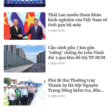
Thái Lan muốn tham khảo
kinh nghiệm của Việt Nam về
tinh gọn bộ máy
1 ngày trước
Cận cảnh gần 7 km gắn
'tường' chống ồn trên Vành
đai 3 qua khu đô thị TP.HCM
1 ngày trước
Phó Bí thư Thường trực
Thành ủy Hà Nội Nguyễn
Trọng Đông kiểm tra, đôn
đốc tiến độ các dự án trọng
1 ngày trước
điểm