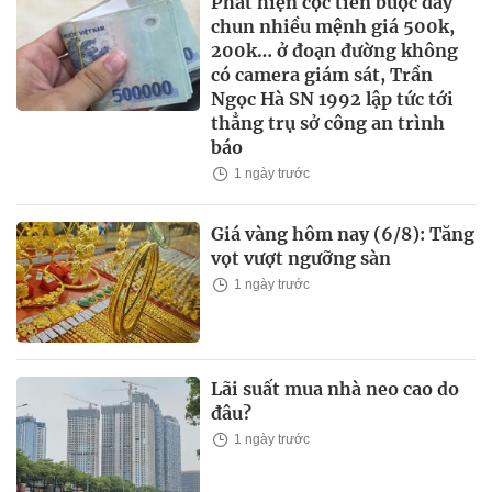
Phát hiện cọc tiền buộc dây
chun nhiều mệnh giá 500k,
200k… ở đoạn đường không
có camera giám sát, Trần
Ngọc Hà SN 1992 lập tức tới
thẳng trụ sở công an trình
báo
1 ngày trước
Giá vàng hôm nay (6/8): Tăng
vọt vượt ngưỡng sàn
1 ngày trước
Lãi suất mua nhà neo cao do
đâu?
1 ngày trước