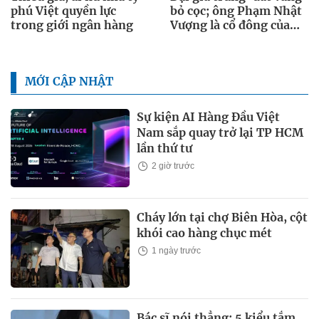
phú Việt quyền lực
bỏ cọc; ông Phạm Nhật
trong giới ngân hàng
Vượng là cổ đông của
LPBank
MỚI CẬP NHẬT
Sự kiện AI Hàng Đầu Việt
Nam sắp quay trở lại TP HCM
lần thứ tư
2 giờ trước
Cháy lớn tại chợ Biên Hòa, cột
khói cao hàng chục mét
1 ngày trước
Bác sĩ nói thẳng: 5 kiểu tắm