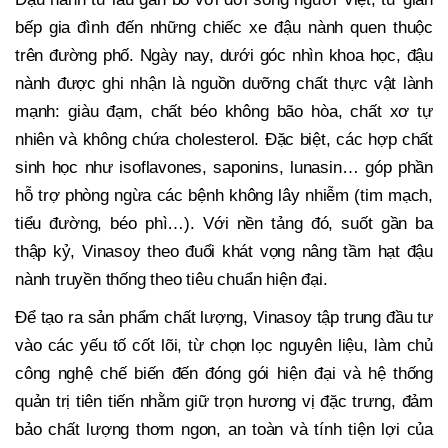
bếp gia đình đến những chiếc xe đậu nành quen thuộc
trên đường phố. Ngày nay, dưới góc nhìn khoa học, đậu
nành được ghi nhận là nguồn dưỡng chất thực vật lành
mạnh: giàu đạm, chất béo không bão hòa, chất xơ tự
nhiên và không chứa cholesterol. Đặc biệt, các hợp chất
sinh học như isoflavones, saponins, lunasin… góp phần
hỗ trợ phòng ngừa các bệnh không lây nhiễm (tim mạch,
tiểu đường, béo phì…). Với nền tảng đó, suốt gần ba
thập kỷ, Vinasoy theo đuổi khát vọng nâng tầm hạt đậu
nành truyền thống theo tiêu chuẩn hiện đại.
Để tạo ra sản phẩm chất lượng, Vinasoy tập trung đầu tư
vào các yếu tố cốt lõi, từ chọn lọc nguyên liệu, làm chủ
công nghệ chế biến đến đóng gói hiện đại và hệ thống
quản trị tiên tiến nhằm giữ trọn hương vị đặc trưng, đảm
bảo chất lượng thơm ngon, an toàn và tính tiện lợi của