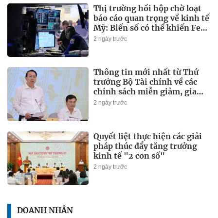
Thị trường hồi hộp chờ loạt
báo cáo quan trọng về kinh tế
Mỹ: Biến số có thể khiến Fed
sớm tăng lãi suất
2 ngày trước
Thông tin mới nhất từ Thứ
trưởng Bộ Tài chính về các
chính sách miễn giảm, gia
hạn thuế, phí thời gian tới
2 ngày trước
Quyết liệt thực hiện các giải
pháp thúc đẩy tăng trưởng
kinh tế "2 con số"
2 ngày trước
DOANH NHÂN