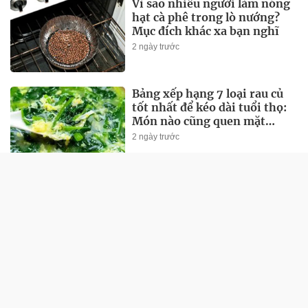
Vì sao nhiều người làm nóng
hạt cà phê trong lò nướng?
Mục đích khác xa bạn nghĩ
2 ngày trước
Bảng xếp hạng 7 loại rau củ
tốt nhất để kéo dài tuổi thọ:
Món nào cũng quen mặt
ngoài chợ Việt!
2 ngày trước
Chủ cửa hàng hải sản 30 năm
nói thẳng: 4 loại ngao cho
không cũng đừng lấy, ăn
không ngon còn "rước bệnh
2 ngày trước
vào thân"
CÔNG NGHỆ