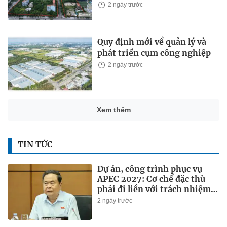
2 ngày trước
Quy định mới về quản lý và
phát triển cụm công nghiệp
2 ngày trước
Xem thêm
TIN TỨC
Dự án, công trình phục vụ
APEC 2027: Cơ chế đặc thù
phải đi liền với trách nhiệm
đặc biệt
2 ngày trước