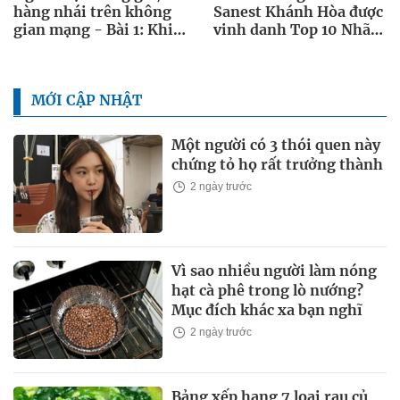
hàng nhái trên không
Sanest Khánh Hòa được
gian mạng - Bài 1: Khi
vinh danh Top 10 Nhãn
“ma trận” bủa vây
hiệu nổi tiếng Việt Nam
2026
MỚI CẬP NHẬT
Một người có 3 thói quen này
chứng tỏ họ rất trưởng thành
2 ngày trước
Vì sao nhiều người làm nóng
hạt cà phê trong lò nướng?
Mục đích khác xa bạn nghĩ
2 ngày trước
Bảng xếp hạng 7 loại rau củ