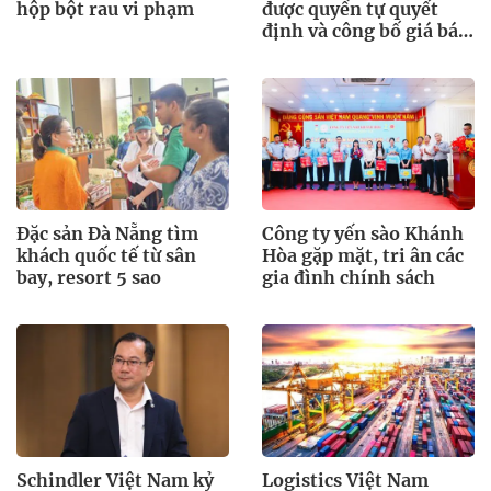
hộp bột rau vi phạm
được quyền tự quyết
định và công bố giá bán
lẻ xăng dầu
Đặc sản Đà Nẵng tìm
Công ty yến sào Khánh
khách quốc tế từ sân
Hòa gặp mặt, tri ân các
bay, resort 5 sao
gia đình chính sách
Schindler Việt Nam kỷ
Logistics Việt Nam