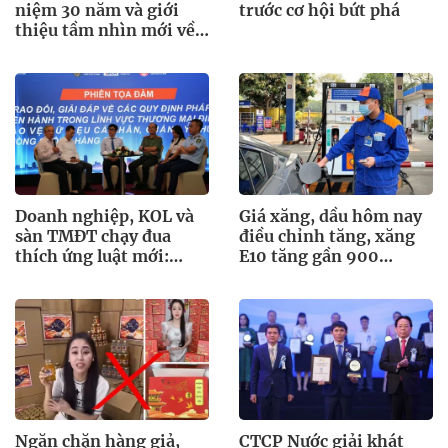
niệm 30 năm và giới
trước cơ hội bứt phá
thiệu tầm nhìn mới về
giải pháp di chuyển đô
thị thông minh
Doanh nghiệp, KOL và
Giá xăng, dầu hôm nay
sàn TMĐT chạy đua
điều chỉnh tăng, xăng
thích ứng luật mới:
E10 tăng gần 900
Minh bạch để phát
đồng/lít
triển bền vững
Ngăn chặn hàng giả,
CTCP Nước giải khát