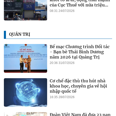
của Cục Thuế với nửa triệu
DN
08:31 24/07/2026
QUẢN TRỊ
Bế mạc Chương trình Đối tác
- Bạn bè Thái Bình Dương
năm 2026 tại Quảng Trị
20:36 31/07/2026
Cơ chế đặc thù thu hút nhà
khoa học, chuyên gia về hội
nhập quốc tế
16:35 28/07/2026
Đoàn Việt Nam đã đưa 23 nạn