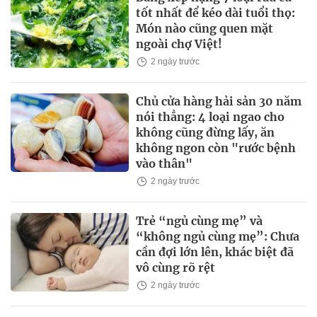
tốt nhất để kéo dài tuổi thọ:
Món nào cũng quen mặt
ngoài chợ Việt!
2 ngày trước
Chủ cửa hàng hải sản 30 năm
nói thẳng: 4 loại ngao cho
không cũng đừng lấy, ăn
không ngon còn "rước bệnh
vào thân"
2 ngày trước
Trẻ “ngủ cùng mẹ” và
“không ngủ cùng mẹ”: Chưa
cần đợi lớn lên, khác biệt đã
vô cùng rõ rệt
2 ngày trước