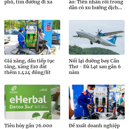
phố, tìm đường đi xa
ào: Tiền nhàn rỗi trong
dân có xu hướng dịch
chuyển đi đâu?
Giá xăng, dầu tiếp tục
Nối lại đường bay Cần
tăng, xăng E10 đắt
Thơ - Đà Lạt sau gần 6
thêm 1.424 đồng/lít
năm
Tiêu hủy gần 76.000
Đề xuất doanh nghiệp