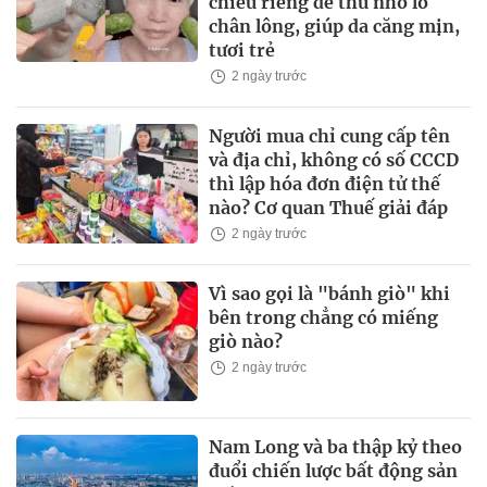
chiêu riêng để thu nhỏ lỗ
chân lông, giúp da căng mịn,
tươi trẻ
2 ngày trước
Người mua chỉ cung cấp tên
và địa chỉ, không có số CCCD
thì lập hóa đơn điện tử thế
nào? Cơ quan Thuế giải đáp
2 ngày trước
Vì sao gọi là "bánh giò" khi
bên trong chẳng có miếng
giò nào?
2 ngày trước
Nam Long và ba thập kỷ theo
đuổi chiến lược bất động sản